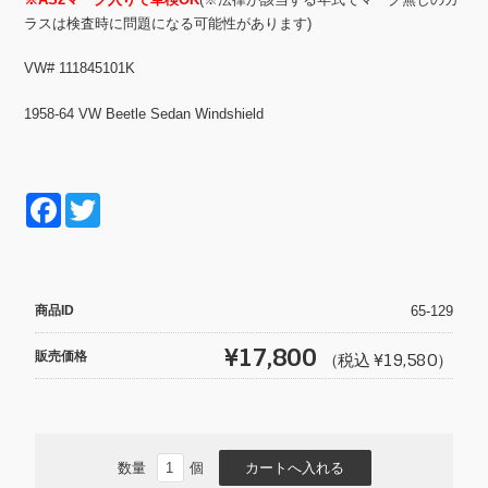
ラスは検査時に問題になる可能性があります)
VW# 111845101K
1958-64 VW Beetle Sedan Windshield
F
T
a
wi
c
tt
e
er
商品ID
65-129
b
¥17,800
販売価格
（税込 ¥19,580）
o
o
k
数量
個