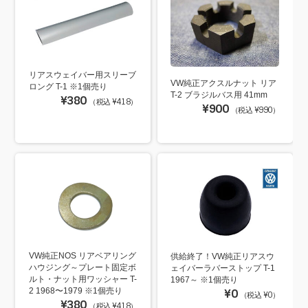
リアスウェイバー用スリーブ
VW純正アクスルナット リア
ロング T-1 ※1個売り
T-2 ブラジルバス用 41mm
¥380
（税込 ¥418）
¥900
（税込 ¥990）
VW純正NOS リアベアリング
供給終了！VW純正リアスウ
ハウジング～プレート固定ボ
ェイバーラバーストップ T-1
ルト・ナット用ワッシャー T-
1967～ ※1個売り
2 1968〜1979 ※1個売り
¥0
（税込 ¥0）
¥380
（税込 ¥418）