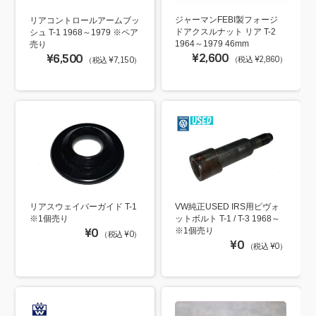
ジャーマンFEBI製フォージ
リアコントロールアームブッ
ドアクスルナット リア T-2
シュ T-1 1968～1979 ※ペア
1964～1979 46mm
売り
¥2,600
¥6,500
（税込 ¥2,860）
（税込 ¥7,150）
リアスウェイバーガイド T-1
VW純正USED IRS用ピヴォ
※1個売り
ットボルト T-1 / T-3 1968～
¥0
※1個売り
（税込 ¥0）
¥0
（税込 ¥0）