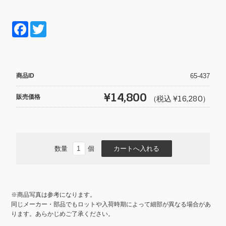
F
T
a
wi
c
tt
e
er
商品ID
65-437
b
¥14,800
販売価格
（税込 ¥16,280）
o
o
k
数量
個
※商品写真は参考になります。
同じメーカー・部品でもロットや入荷時期によって細部が異なる場合があ
ります。あらかじめご了承ください。