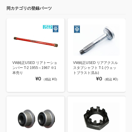
同カテゴリの登録パーツ
VW純正USED リアトーショ
VW純正USED リアアクスル
ンバー T-2 1955～1967 ※1
スタブシャフト T-1 (ウェッ
本売り
トブラスト済み)
¥0
¥0
（税込 ¥0）
（税込 ¥0）