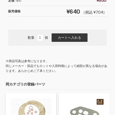
¥800
定価
（税別）
o
¥640
販売価格
（税込 ¥704）
o
k
数量
個
※商品写真は参考になります。
同じメーカー・部品でもロットや入荷時期によって細部が異なる場合があ
ります。あらかじめご了承ください。
同カテゴリの登録パーツ