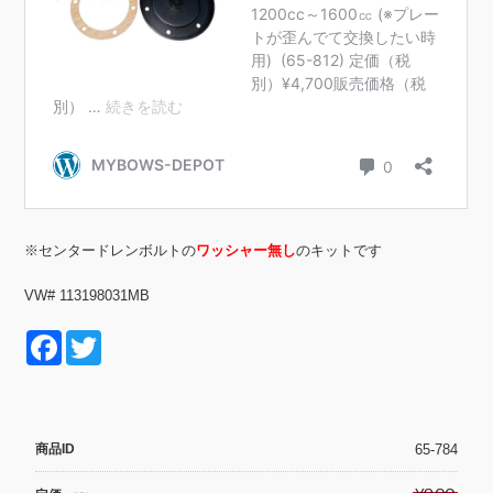
※センタードレンボルトの
ワッシャー無し
のキットです
VW# 113198031MB
F
T
a
wi
c
tt
e
er
商品ID
65-784
b