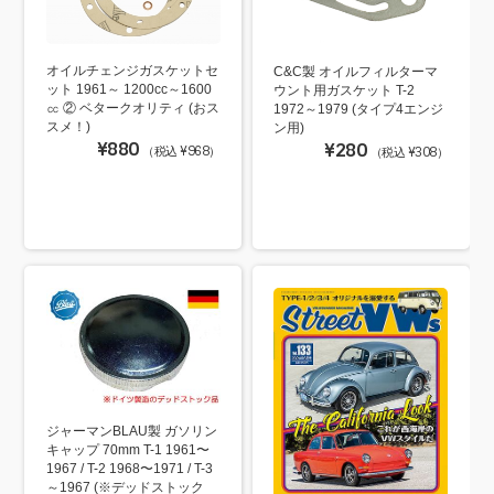
オイルチェンジガスケットセ
C&C製 オイルフィルターマ
ット 1961～ 1200cc～1600
ウント用ガスケット T-2
㏄ ② ベタークオリティ (おス
1972～1979 (タイプ4エンジ
スメ！)
ン用)
¥880
¥280
（税込 ¥968）
（税込 ¥308）
ジャーマンBLAU製 ガソリン
キャップ 70mm T-1 1961〜
1967 / T-2 1968〜1971 / T-3
～1967 (※デッドストック