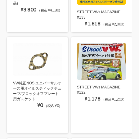
品)
¥3,800
（税込 ¥4,180）
STREET VWs MAGAZINE
#133
¥1,818
（税込 ¥2,000）
VW純正NOS ユニバーサルケ
STREET VWs MAGAZINE
ース用オイルスティックチュ
#122
ーブ/ブロックオフプレート
¥1,178
用ガスケット
（税込 ¥1,296）
¥0
（税込 ¥0）