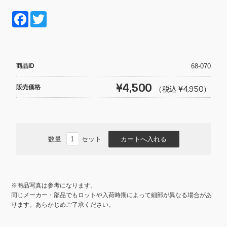
F
T
a
wi
c
tt
e
er
商品ID
68-070
b
¥4,500
販売価格
（税込 ¥4,950）
o
o
k
数量
セット
※商品写真は参考になります。
同じメーカー・部品でもロットや入荷時期によって細部が異なる場合があ
ります。あらかじめご了承ください。