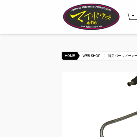
HOME
WEB SHOP
特定パーツメーカー