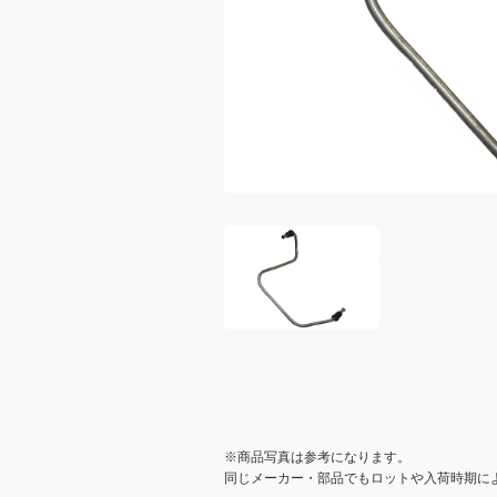
※商品写真は参考になります。
同じメーカー・部品でもロットや入荷時期に