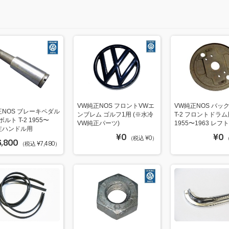
VW純正NOS フロントVWエ
VW純正NOS バッ
正NOS ブレーキペダル
ンブレム ゴルフ1用 (※水冷
T-2 フロントドラム
ルト T-2 1955〜
VW純正パーツ)
1955〜1963 レフト
 左ハンドル用
¥0
¥0
（税込 ¥0）
（
6,800
（税込 ¥7,480）