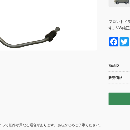
フロントド
す。VW純正
F
a
c
商品ID
e
b
販売価格
o
o
k
よって細部が異なる場合があります。あらかじめご了承ください。