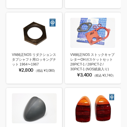
VW純正NOS リダクションス
VW純正NOS ストックキャブ
タブシャフト用ロッキングナ
レターOHガスケットセット
ット 1964〜1967
28PICT-1 / 28PICT-2 /
¥2,800
30PICT-1 (NOS紙袋入り)
（税込 ¥3,080）
¥3,400
（税込 ¥3,740）