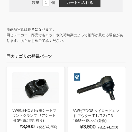
数量
個
※商品写真は参考になります。
同じメーカー・部品でもロットや入荷時期によって細部が異なる場合があ
ります。あらかじめご了承ください。
同カテゴリの登録パーツ
VW純正NOS T-2用シートマ
VW純正NOS タイロッドエン
ウントクランプ リアシート
ド アウター T-1 / T-2 / T-3
用 (内側に突起有り)
1968〜 逆ネジ (外側)
¥3,900
¥3,900
（税込 ¥4,290）
（税込 ¥4,290）