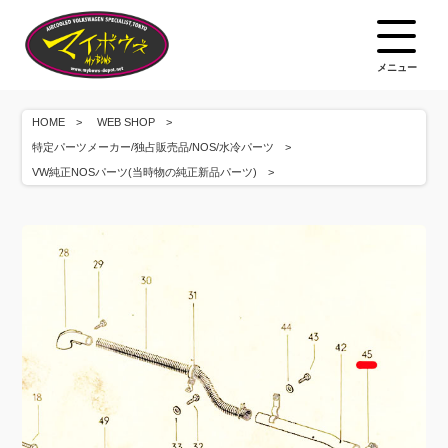
メニュー
HOME
WEB SHOP
特定パーツメーカー/独占販売品/NOS/水冷パーツ
VW純正NOSパーツ(当時物の純正新品パーツ)