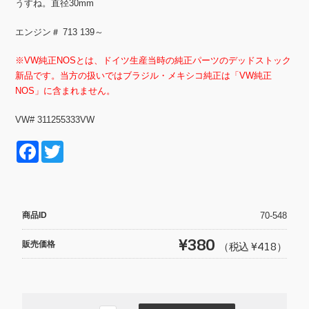
うすね。直径30mm
エンジン＃ 713 139～
※VW純正NOSとは、ドイツ生産当時の純正パーツのデッドストック
新品です。当方の扱いではブラジル・メキシコ純正は「VW純正
NOS」に含まれません。
VW# 311255333VW
F
T
a
wi
c
tt
e
er
商品ID
70-548
b
¥380
販売価格
（税込 ¥418）
o
o
k