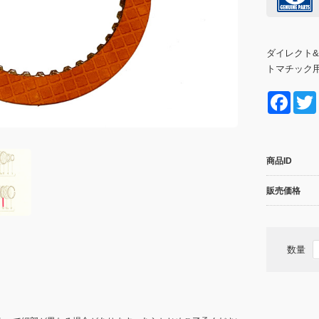
ダイレクト&
トマチック
F
a
c
商品ID
e
b
販売価格
o
o
数量
k