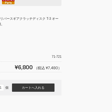
リバースギアクラッチディスク T-3 オー
用。
T
wi
tt
71-721
er
¥6,800
（税込 ¥7,480）
個