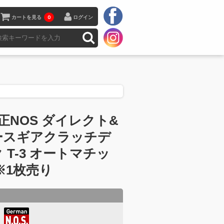
カートを見る
0
ログイン
正NOS ダイレクト&
ースギアクラッチデ
 T-3 オートマチッ
※1枚売り