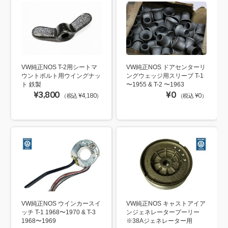
VW純正NOS T-2用シートマ
VW純正NOS ドアセンターリ
ウントボルト用ウイングナッ
ングウェッジ用スリーブ T-1
ト 鉄製
〜1955 & T-2 〜1963
¥3,800
¥0
（税込 ¥4,180）
（税込 ¥0）
VW純正NOS ウインカースイ
VW純正NOS キャストアイア
ッチ T-1 1968〜1970 & T-3
ンジェネレータープーリー
1968〜1969
※38Aジェネレーター用