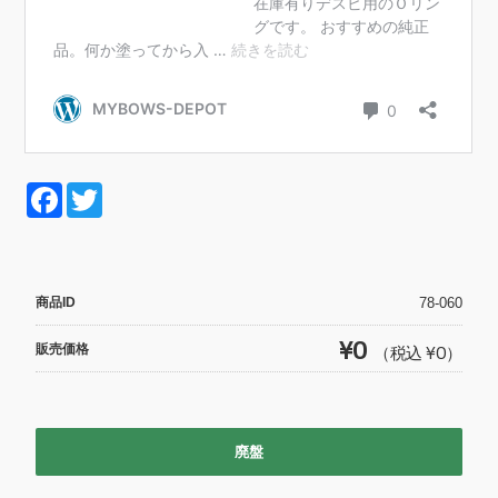
F
T
a
wi
c
tt
e
er
商品ID
78-060
b
¥0
販売価格
（税込 ¥0）
o
o
k
廃盤