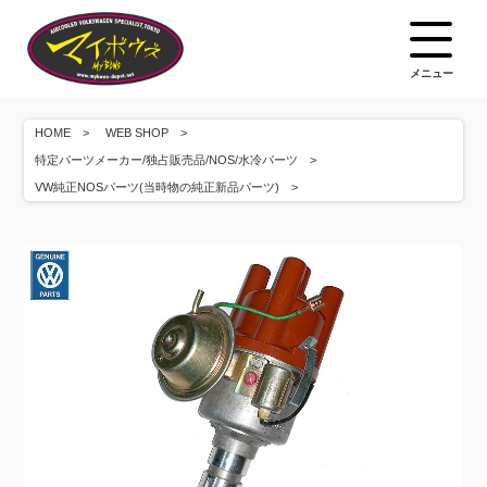
メニュー
HOME
WEB SHOP
特定パーツメーカー/独占販売品/NOS/水冷パーツ
VW純正NOSパーツ(当時物の純正新品パーツ)