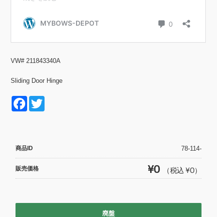
VW# 211843340A
Sliding Door Hinge
F
T
a
wi
c
tt
e
er
商品ID
78-114-
b
¥0
販売価格
（税込 ¥0）
o
o
k
廃盤