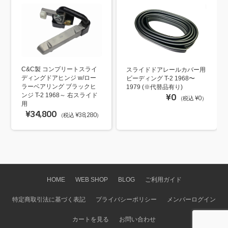
C&C製 コンプリートスライ
スライドドアレールカバー用
ディングドアヒンジ w/ロー
ビーディング T-2 1968〜
ラーベアリング ブラックヒ
1979 (※代替品有り)
ンジ T-2 1968～ 右スライド
¥0
（税込 ¥0）
用
¥34,800
（税込 ¥38,280）
HOME
WEB SHOP
BLOG
ご利用ガイド
特定商取引法に基づく表記
プライバシーポリシー
メンバーログイン
カートを見る
お問い合わせ