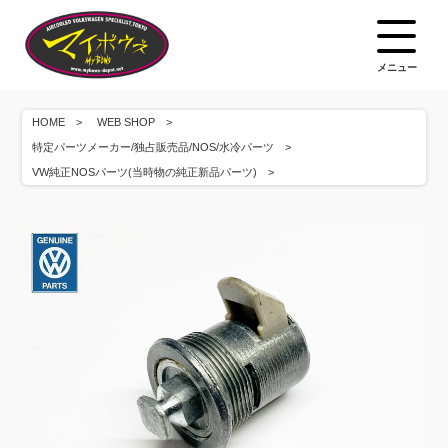
メニュー
HOME
WEB SHOP
特定パーツメーカー/独占販売品/NOS/水冷パーツ
VW純正NOSパーツ(当時物の純正新品パーツ)