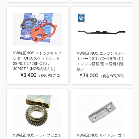
VW純正NOS ストックキャブ
VW純正NOS エンジンサポー
レターOHガスケットセット
トバー T-2 1972〜1979 (T-1
28PICT-1 / 28PICT-2 /
エンジン搭載用) ※送料別途
30PICT-1 (NOS紙袋入り)
扱い
¥3,400
¥78,000
（税込 ¥3,740）
（税込 ¥85,800）
VW純正NOS ドライブピニオ
VW純正NOS サイドカーゴド