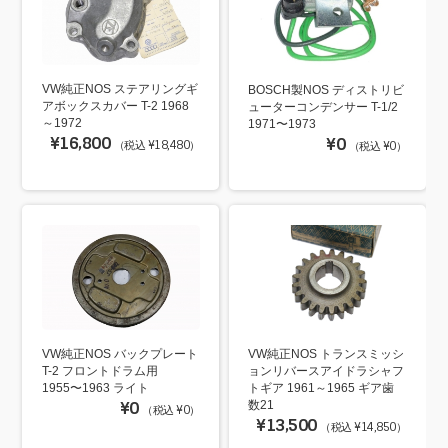
VW純正NOS ステアリングギ
BOSCH製NOS ディストリビ
アボックスカバー T-2 1968
ューターコンデンサー T-1/2
～1972
1971〜1973
¥16,800
¥0
（税込 ¥18,480）
（税込 ¥0）
VW純正NOS バックプレート
VW純正NOS トランスミッシ
T-2 フロントドラム用
ョンリバースアイドラシャフ
1955〜1963 ライト
トギア 1961～1965 ギア歯
¥0
数21
（税込 ¥0）
¥13,500
（税込 ¥14,850）