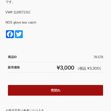
です。
VW# 111857131C
NOS glove box catch
F
T
a
wi
c
tt
e
er
商品ID
78-578
b
¥3,000
販売価格
（税込 ¥3,300）
o
o
k
売切れ
※商品写真は参考になります。