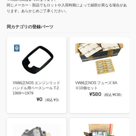
同じメーカー・部品でもロットや入荷時期によって細部が異なる場合があ
ります。あらかじめご了承ください。
同カテゴリの登録パーツ
VW純正NOS エンジンリッド
VW純正NOS フューズ 8A
ハンドル用ベースシール T-2
※10個セット
1968〜1979
¥580
（税込 ¥638）
¥0
（税込 ¥0）