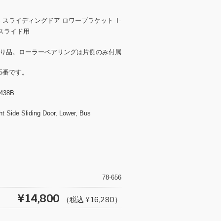
S スライディングドア ロワーブラケット T-
 右スライド用
削り品。ローラーベアリングは片側のみ付属
5番です。
438B
ht Side Sliding Door, Lower, Bus
T
wi
tt
78-656
er
¥14,800
（税込 ¥16,280）