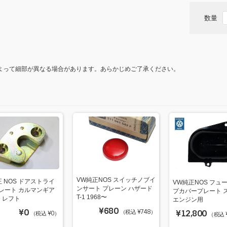
o
数量
k
よって細部が異なる場合があります。あらかじめご了承ください。
VW純正NOS スイッチノブイ
正 NOS ドアストライ
VW純正NOS フュ
ンサート プレーン ハザード
レート カルマンギア
プカバープレート 
T-1 1968〜
〜 レフト
エンジン用
¥680
¥0
¥12,800
（税込 ¥748）
（税込 ¥0）
（税込 ¥