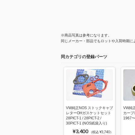
※商品写真は参考になります。
同じメーカー・部品でもロットや入荷時期に
同カテゴリの登録パーツ
VW純正NOS ストックキャブ
VW純
レターOHガスケットセット
カープ
28PICT-1 / 28PICT-2 /
1967
30PICT-1 (NOS紙袋入り)
¥3,400
（税込 ¥3,740）