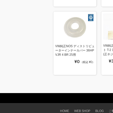
VW純
VW純正NOS ディストリビュ
ト T-2
ーターインナーカバー 36HP
(正ネジ
VJR 4 BR 25用
¥
¥0
（税込 ¥0）
HOME
WEB SHOP
BLOG
ご