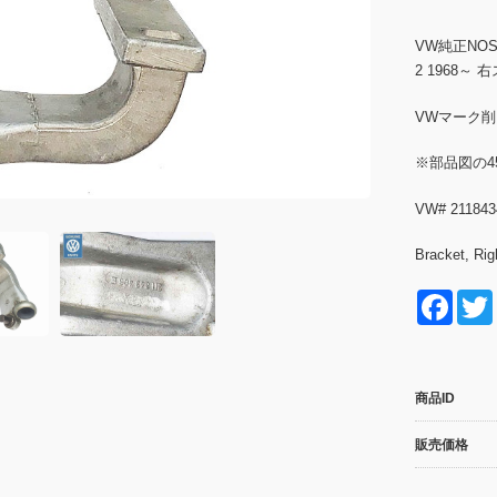
VW純正NO
2 1968～
VWマーク
※部品図の4
VW# 211843
Bracket, Rig
F
a
c
商品ID
e
b
販売価格
o