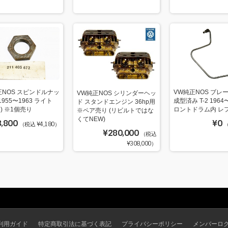
正NOS スピンドルナッ
VW純正NOS ブレ
VW純正NOS シリンダーヘッ
 1955〜1963 ライト
成型済み T-2 1964
ド スタンドエンジン 36hp用
) ※1個売り
ロントドラム内 レ
※ペア売り (リビルトではな
くてNEW)
3,800
¥0
（税込 ¥4,180）
（
¥280,000
（税込
¥308,000）
利用ガイド
特定商取引法に基づく表記
プライバシーポリシー
メンバーロ