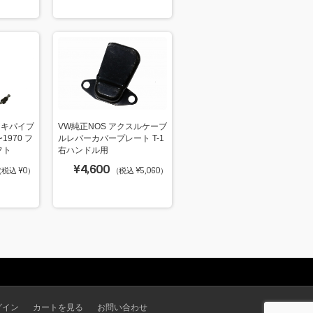
ーキパイプ
VW純正NOS アクスルケーブ
〜1970 フ
ルレバーカバープレート T-1
フト
右ハンドル用
¥4,600
税込 ¥0）
（税込 ¥5,060）
グイン
カートを見る
お問い合わせ