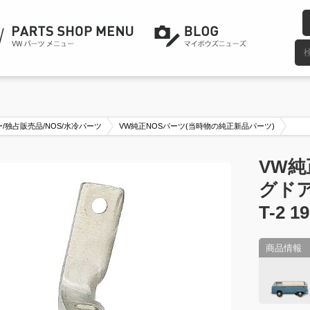
/独占販売品/NOS/水冷パーツ
VW純正NOSパーツ(当時物の純正新品パーツ)
VW純
グド
T-2 