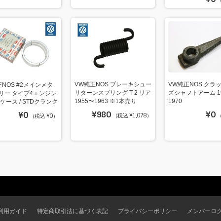
（
VW純正NOS ブレーキシュー
VW純正NOS クラ
NOS #2メインメタ
リターンスプリング T-2 リア
ズシャフトアーム 1
リー タイプ4エンジン
1955〜1963 ※1本売り
1970
Dケース / STDクランク
¥980
¥0
¥0
（税込 ¥1,078）
（
（税込 ¥0）
利用ガイド
特定商取引法に基づく表記
プライバシーポリシー
メンバーロ