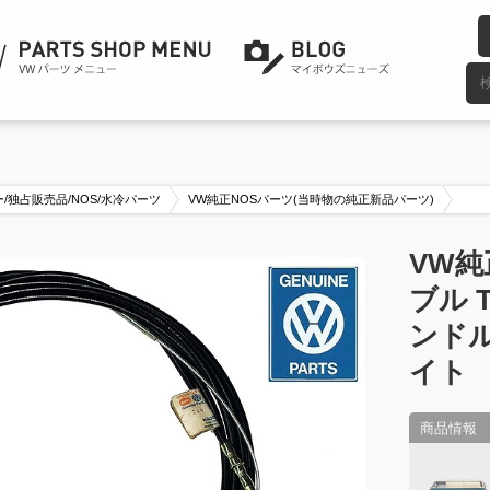
/独占販売品/NOS/水冷パーツ
VW純正NOSパーツ(当時物の純正新品パーツ)
VW純
ブル T
ンドル
イト