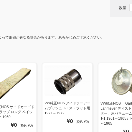
o
数量
k
よって細部が異なる場合があります。あらかじめご了承ください。
VW純正NOS アイドラーアー
VW純正NOS 「Garb
正NOS サイドカーゴド
ムブッシュ T-1 ストラット用
Lahmeyer ディ
ラップ ロング ベイジ
1971～1972
ター」用バキュー
 〜1960
T-1 1961～1965 / T
¥0
（税込 ¥0）
～1965
¥0
（税込 ¥0）
¥0