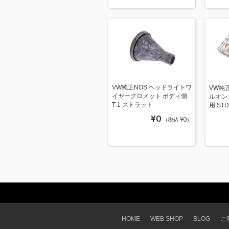
VW純正NOS ヘッドライトワ
VW純正
イヤーグロメット ボディ側
ルオン
T-1 ストラット
用 ST
¥0
（税込 ¥0）
HOME
WEB SHOP
BLOG
ご