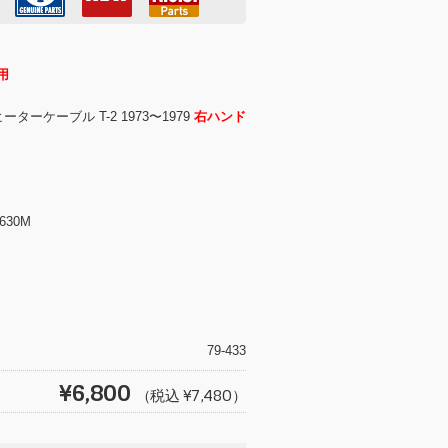
用
ターケーブル T-2 1973〜1979
右ハンド
1630M
T
wi
tt
79-433
er
¥6,800
（税込 ¥7,480）