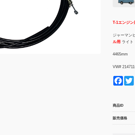
T-1エンジン
ジャーマンヒー
ル用
ライト
4465mm
VW# 21471
F
a
c
商品ID
e
b
販売価格
o