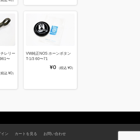
税込 ¥0）
ッチレリー
VW純正NOS ホーンボタン
961〜
T-1/3 60〜71
¥0
（税込 ¥0）
税込 ¥0）
グイン
カートを見る
お問い合わせ