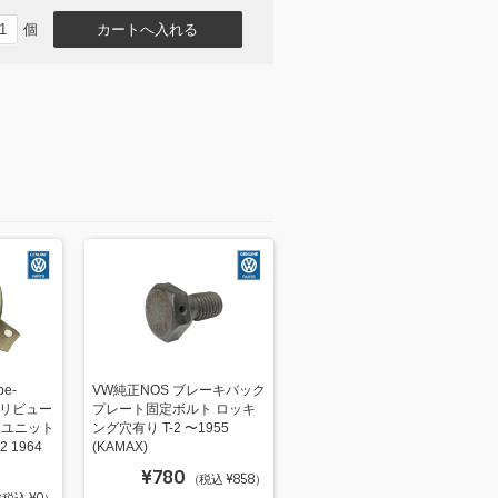
個
e-
VW純正NOS ブレーキバック
ストリビュー
プレート固定ボルト ロッキ
ムユニット
ング穴有り T-2 〜1955
-2 1964
(KAMAX)
¥780
（税込 ¥858）