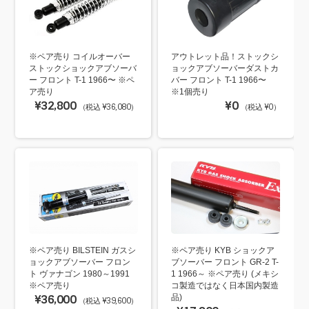
※ペア売り コイルオーバー
アウトレット品！ストックシ
ストックショックアブソーバ
ョックアブソーバーダストカ
ー フロント T-1 1966〜 ※ペ
バー フロント T-1 1966〜
ア売り
※1個売り
¥32,800
¥0
（税込 ¥36,080）
（税込 ¥0）
※ペア売り BILSTEIN ガスシ
※ペア売り KYB ショックア
ョックアブソーバー フロン
ブソーバー フロント GR-2 T-
ト ヴァナゴン 1980～1991
1 1966～ ※ペア売り (メキシ
※ペア売り
コ製造ではなく日本国内製造
¥36,000
品)
（税込 ¥39,600）