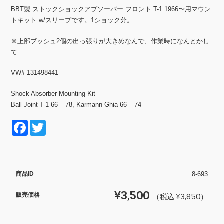
BBT製 ストックショックアブソーバー フロント T-1 1966〜用マウン
トキット w/スリーブです。1ショック分。
※上部ブッシュ2個の出っ張りが大きめなんで、作業時になんとかし
て
VW# 131498441
Shock Absorber Mounting Kit
Ball Joint T-1 66 – 78, Karmann Ghia 66 – 74
F
T
a
wi
c
tt
e
er
商品ID
8-693
b
¥3,500
販売価格
（税込 ¥3,850）
o