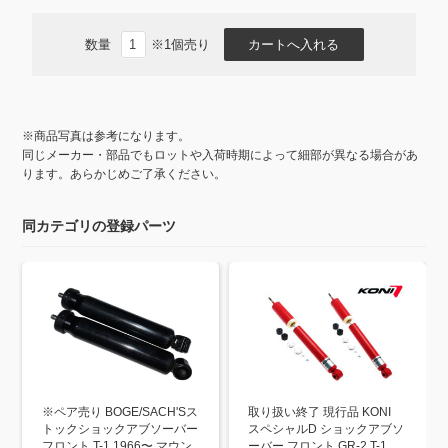
o
k
数量
※1個売り
※商品写真は参考になります。
同じメーカー・部品でもロットや入荷時期によって細部が異なる場合があ
ります。あらかじめご了承ください。
同カテゴリの登録パーツ
※ペア売り BOGE/SACH'Sス
取り扱い終了 現行品 KONI
トックショックアブソーバー
スペシャルD ショックアブソ
フロント T-1 1966〜 マウン
ーバー フロント GR-2 T-1