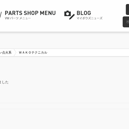
ン点火系
ＷＡＫＯテクニカル
ました