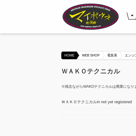
HOME
WEB SHOP
電装系
エンジ
ＷＡＫＯテクニカル
※残念ながらWAKOテクニカルは廃業になり
ＷＡＫＯテクニカルin not yet registered