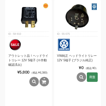
58-910
55-075
アウトレット品！ヘッドライ
VW純正 ヘッドライトリレー
トリレー 12V 5端子 (※作動
12V 5端子 (ブラジル純正)
確認済み)
¥0
（税込 ¥0）
¥5,800
（税込 ¥6,380）
廃盤