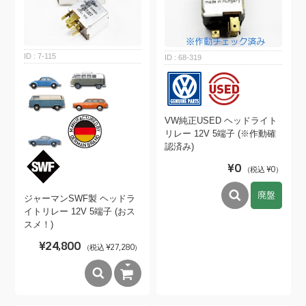
7-115
68-319
VW純正USED ヘッドライト
リレー 12V 5端子 (※作動確
認済み)
¥0
（税込 ¥0）
廃盤
ジャーマンSWF製 ヘッドラ
イトリレー 12V 5端子 (おス
スメ！)
¥24,800
（税込 ¥27,280）