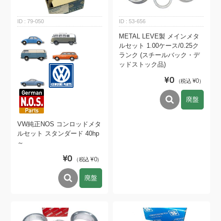
79-050
53-656
METAL LEVE製 メインメタ
ルセット 1.00ケース/0.25ク
ランク (スチールバック・デ
ッドストック品)
¥0
（税込 ¥0）
廃盤
VW純正NOS コンロッドメタ
ルセット スタンダード 40hp
～
¥0
（税込 ¥0）
廃盤