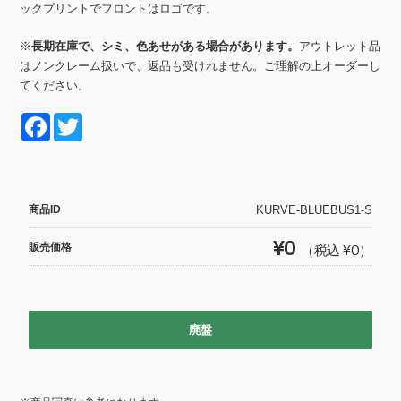
ックプリントでフロントはロゴです。
※
長期在庫で、シミ、色あせがある場合があります。
アウトレット品
はノンクレーム扱いで、返品も受けれません。ご理解の上オーダーし
てください。
F
T
a
wi
c
tt
e
er
商品ID
KURVE-BLUEBUS1-S
b
¥0
販売価格
（税込 ¥0）
o
o
k
廃盤