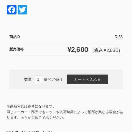
F
T
a
wi
c
tt
e
er
商品ID
R-53
b
¥2,600
販売価格
（税込 ¥2,860）
o
o
k
数量
※ペア売り
※商品写真は参考になります。
同じメーカー・部品でもロットや入荷時期によって細部が異なる場合があ
ります。あらかじめご了承ください。