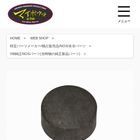
メニュー
HOME
WEB SHOP
特定パーツメーカー/独占販売品/NOS/水冷パーツ
VW純正NOSパーツ(当時物の純正新品パーツ)