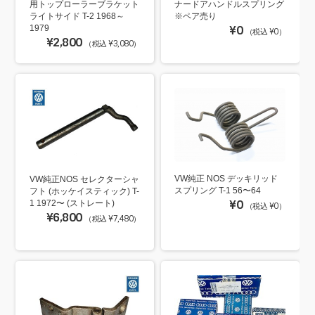
用トップローラーブラケット
ナードアハンドルスプリング
ライトサイド T-2 1968～
※ペア売り
1979
¥0
（税込 ¥0）
¥2,800
（税込 ¥3,080）
VW純正 NOS デッキリッド
VW純正NOS セレクターシャ
スプリング T-1 56〜64
フト (ホッケイスティック) T-
¥0
1 1972〜 (ストレート)
（税込 ¥0）
¥6,800
（税込 ¥7,480）