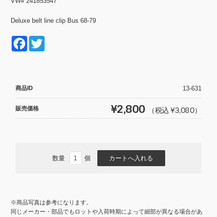
VW# 241853547
Deluxe belt line clip Bus 68-79
F
T
a
wi
c
tt
e
er
商品ID
13-631
b
¥2,800
販売価格
（税込 ¥3,080）
o
o
k
数量
個
※商品写真は参考になります。
同じメーカー・部品でもロットや入荷時期によって細部が異なる場合があ