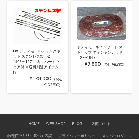
ボディモールインサート ス
DX.ボディモールディングキ
トリップ ティシャンレッド
ット ステンレス製 T-2
T-2 〜1967
1968〜1971 13pc ハードウ
¥7,600
（税込 ¥8,360）
ェア付 ※送料別途アイテム
[Y]
¥148,000
（税込
¥162,800）
HOME
WEB SHOP
BLOG
ご利用ガイド
特定商取引法に基づく表記
プライバシーポリシー
メンバーログイン