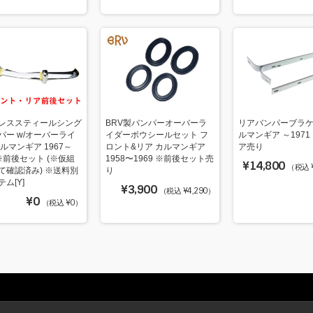
レススティールシング
BRV製バンパーオーバーラ
リアバンパーブラケ
パー w/オーバーライ
イダーボウシールセット フ
ルマンギア ～1971
ルマンギア 1967～
ロント&リア カルマンギア
ア売り
 ※前後セット (※仮組
1958〜1969 ※前後セット売
¥14,800
（税込 ¥
て確認済み) ※送料別
り
ム[Y]
¥3,900
（税込 ¥4,290）
¥0
（税込 ¥0）