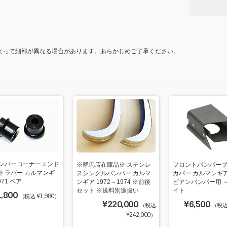
よって細部が異なる場合があります。あらかじめご了承ください。
ンパーコーナーエンド
※群馬店在庫品※ ステンレ
フロントバンパー
トラバー カルマンギ
スシングルバンパー カルマ
カバー カルマンギ
971 ペア
ンギア 1972～1974 ※前後
ピアンバンパー用 ～1
セット ※送料別途扱い
イト
1,800
（税込 ¥1,980）
¥220,000
¥6,500
（税込
（税込 
¥242,000）