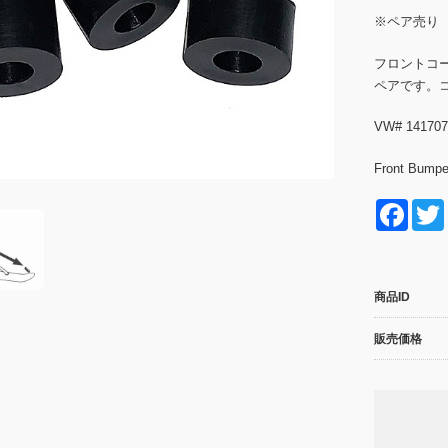
※ペア売り
フロントコー
ペアです。
VW# 141707
Front Bumpe
F
a
c
商品ID
e
b
販売価格
o
o
k