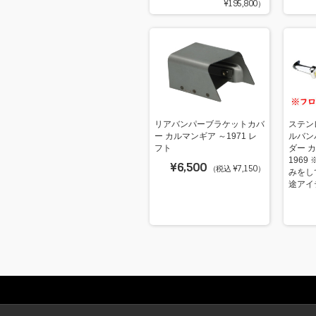
¥195,800）
リアバンパーブラケットカバ
ステン
ー カルマンギア ～1971 レ
ルバン
フト
ダー カ
1969
¥6,500
（税込 ¥7,150）
みをし
途アイテ