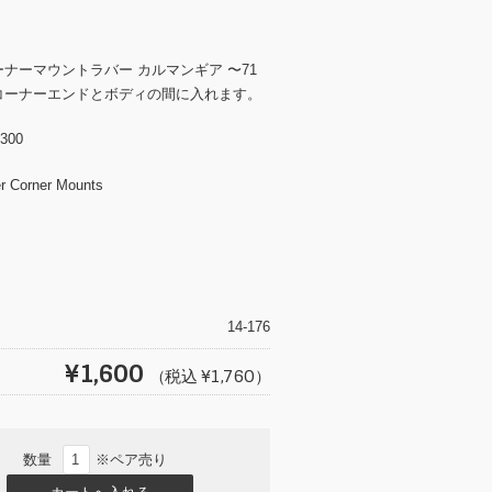
ナーマウントラバー カルマンギア 〜71
コーナーエンドとボディの間に入れます。
300
r Corner Mounts
T
wi
tt
14-176
er
¥1,600
（税込 ¥1,760）
数量
※ペア売り