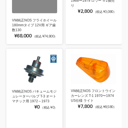
1968〜1979 ロワー ※1個売
り
¥2,800
（税込 ¥3,080）
VW純正NOS フライホイール
180mmタイプ 12V用 ギア歯
数130
¥68,000
（税込 ¥74,800）
VW純正NOS フロントウイン
VW純正NOS バキュームモジ
カーレンズ T-1 1970〜1974
ュレーターバルブ T-3 オート
US仕様 ライト
マチック用 1972～1973
¥7,800
¥0
（税込 ¥8,580）
（税込 ¥0）