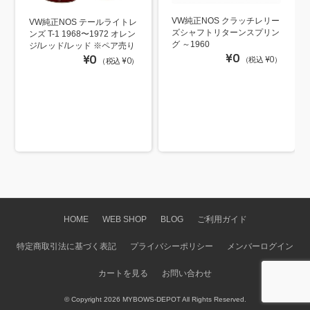
VW純正NOS クラッチレリー
VW純正NOS テールライトレ
ズシャフトリターンスプリン
ンズ T-1 1968〜1972 オレン
グ ～1960
ジ/レッド/レッド ※ペア売り
¥0
¥0
（税込 ¥0）
（税込 ¥0）
HOME
WEB SHOP
BLOG
ご利用ガイド
特定商取引法に基づく表記
プライバシーポリシー
メンバーログイン
カートを見る
お問い合わせ
© Copyright 2026 MYBOWS-DEPOT All Rights Reserved.