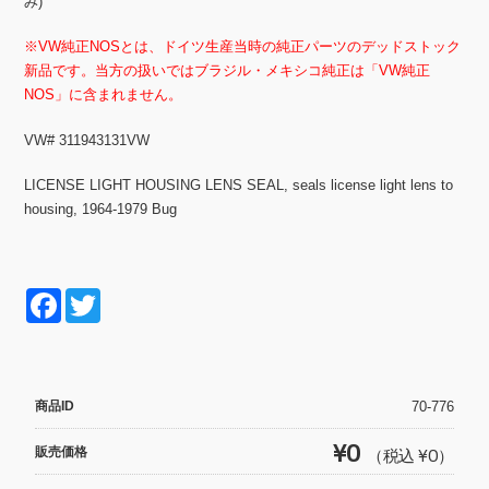
み)
※VW純正NOSとは、ドイツ生産当時の純正パーツのデッドストック
新品です。当方の扱いではブラジル・メキシコ純正は「VW純正
NOS」に含まれません。
VW# 311943131VW
LICENSE LIGHT HOUSING LENS SEAL, seals license light lens to
housing, 1964-1979 Bug
F
T
a
wi
c
tt
e
er
商品ID
70-776
b
¥0
販売価格
（税込 ¥0）
o