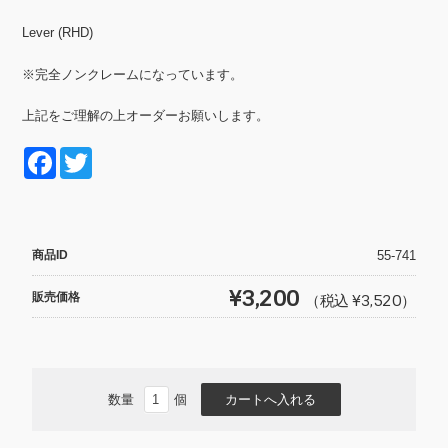
Lever (RHD)
※完全ノンクレームになっています。
上記をご理解の上オーダーお願いします。
F
T
a
wi
c
tt
e
er
商品ID
55-741
b
¥3,200
販売価格
（税込 ¥3,520）
o
o
k
数量
個