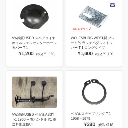
VW純正USED スペアタイヤ
WOLFSBURG WEST製 ブレ
ホイルウェルセンターホール
ーキ/クラッチペダルストッ
カバー T-1
パー T-1 ロングタイプ
¥1,200
¥1,600
（税込 ¥1,320）
（税込 ¥1,760）
ペダルスナップリング T-1
VW純正USED ペダルASSY
1958～1979
T-1 1966〜 右ハンドル #1 ※
¥380
送料別途扱い
（税込 ¥418）