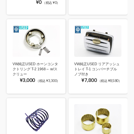
¥0
（税込 ¥0）
VW純正USED ホーンコンタ
VW純正USED リアアッシュ
クトリング T-2 1968～ w/ス
トレイ T-1 コンバーチブル
クリュー
ノブ付き
¥3,000
¥7,800
（税込 ¥3,300）
（税込 ¥8,580）