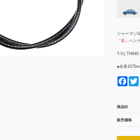
ジャーマンG
「
右
」ハン
T-3とTHING
●全長1575
F
a
c
商品ID
e
b
販売価格
o