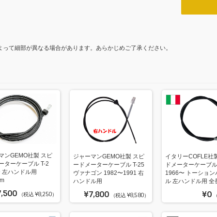
o
k
よって細部が異なる場合があります。あらかじめご了承ください。
マンGEMO社製 スピ
ジャーマンGEMO社製 スピ
イタリーCOFLE社
ーターケーブル T-2
ードメーターケーブル T-25
ドメーターケーブル 
〜 左ハンドル用
ヴァナゴン 1982〜1991 右
1966〜 トーショ
mm
ハンドル用
ル 左ハンドル用 全長
7,500
¥7,800
¥0
（税込 ¥8,250）
（税込 ¥8,580）
（