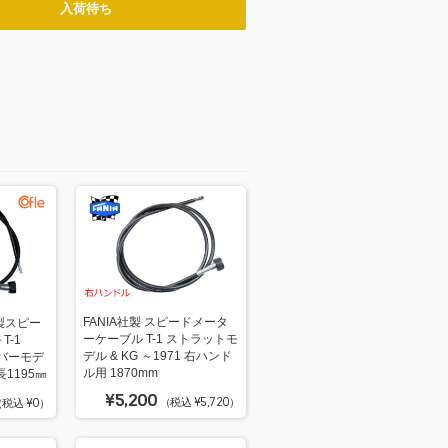
入荷待ち
FANIA社製 スピードメータ
製スピー
ーケーブル T-1 ストラットモ
T-1
デル & KG ～1971 右ハンド
ンバーモデ
ル用 1870mm
1195㎜
¥5,200
（税込 ¥5,720）
税込 ¥0）