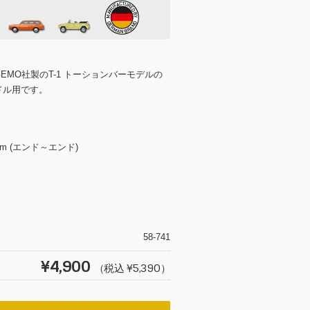
EMO社製のT-1 トーションバーモデルの
ドル用です。
mm (エンド～エンド)
T
wi
tt
58-741
er
¥4,900
（税込 ¥5,390）