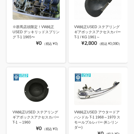
※群馬店頭限定！VW純正
VW純正USED ステアリング
USED デッキリッドスプリン
ギアボックスアクセスカバー
グ T-1 1965〜
T-1 / KG 1961～
¥0
¥2,800
（税込 ¥0）
（税込 ¥3,080）
VW純正USED ステアリング
VW純正USED アウタードア
ギアボックスアクセスカバー
ハンドル T-1 1968～1970 ス
T-1 ～1960
モールプルレバー (Kシリン
¥0
ダー)
（税込 ¥0）
¥0
（税込 ¥0）