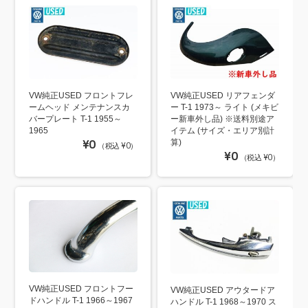
VW純正USED フロントフレ
VW純正USED リアフェンダ
ームヘッド メンテナンスカ
ー T-1 1973～ ライト (メキビ
バープレート T-1 1955～
ー新車外し品) ※送料別途ア
1965
イテム (サイズ・エリア別計
¥0
算)
（税込 ¥0）
¥0
（税込 ¥0）
VW純正USED フロントフー
VW純正USED アウタードア
ドハンドル T-1 1966～1967
ハンドル T-1 1968～1970 ス