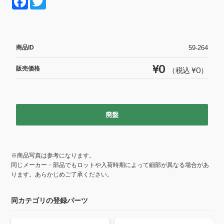
F
T
a
wi
c
tt
e
er
商品ID
59-264
b
¥0
販売価格
（税込 ¥0）
o
o
k
廃盤
※商品写真は参考になります。
同じメーカー・部品でもロットや入荷時期によって細部が異なる場合があ
ります。あらかじめご了承ください。
同カテゴリの登録パーツ