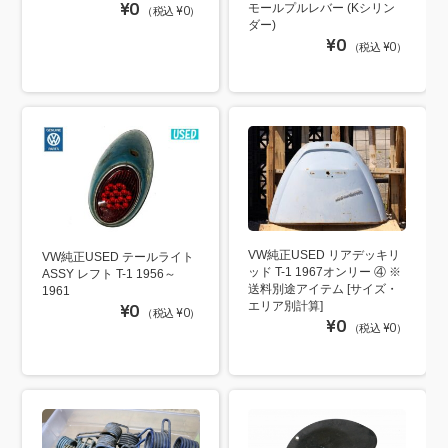
¥0
モールプルレバー (Kシリン
（税込 ¥0）
ダー)
¥0
（税込 ¥0）
VW純正USED リアデッキリ
VW純正USED テールライト
ッド T-1 1967オンリー ④ ※
ASSY レフト T-1 1956～
送料別途アイテム [サイズ・
1961
エリア別計算]
¥0
（税込 ¥0）
¥0
（税込 ¥0）