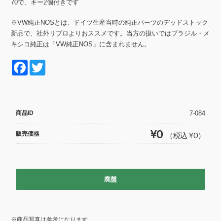
70で、キー2個付きです
※VW純正NOSとは、ドイツ生産当時の純正パーツのデッドストック
新品で、社外リプロよりおススメです。当方の扱いではブラジル・メ
キシコ純正は「VW純正NOS」に含まれません。
F
T
a
wi
c
tt
e
er
商品ID
7-084
b
¥0
販売価格
（税込 ¥0）
o
o
k
廃盤
※商品写真は参考になります。