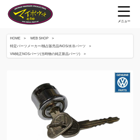
メニュー
HOME
WEB SHOP
特定パーツメーカー/独占販売品/NOS/水冷パーツ
VW純正NOSパーツ(当時物の純正新品パーツ)