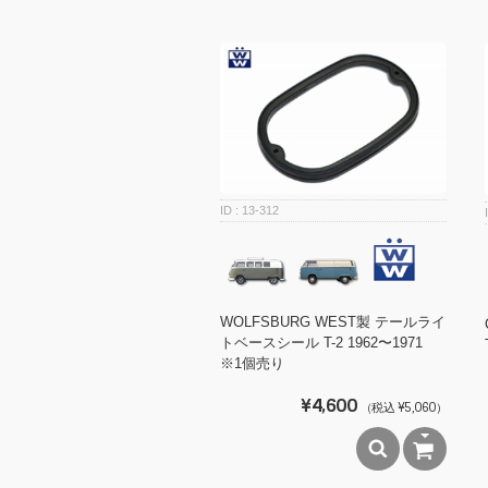
13-312
WOLFSBURG WEST製 テールライ
トベースシール T-2 1962〜1971
※1個売り
¥4,600
（税込 ¥5,060）