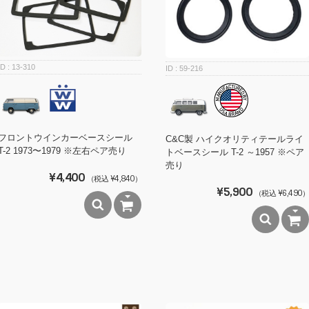
13-310
59-216
フロントウインカーベースシール
C&C製 ハイクオリティテールライ
T-2 1973〜1979 ※左右ペア売り
トベースシール T-2 ～1957 ※ペア
売り
¥4,400
（税込 ¥4,840）
¥5,900
（税込 ¥6,490）