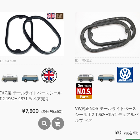
70-112
54-938
C&C製 テールライトベースシール
T-2 1962〜1971 ※ペア売り
VW純正NOS テールライトベース
¥7,800
（税込 ¥8,580）
シール T-2 1962〜1971 デュアルバ
ルブ ペア
¥0
（税込 ¥0）