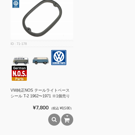
71-178
VW純正NOS テールライトベース
シール T-2 1962〜1971 ※1個売り
¥7,800
（税込 ¥8,580）