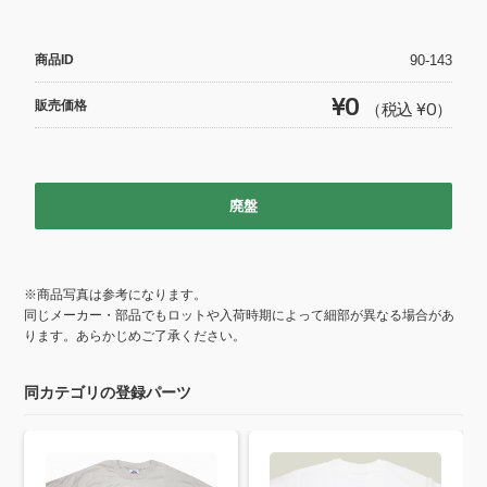
c
tt
e
er
商品ID
90-143
b
¥0
販売価格
（税込 ¥0）
o
o
k
廃盤
※商品写真は参考になります。
同じメーカー・部品でもロットや入荷時期によって細部が異なる場合があ
ります。あらかじめご了承ください。
同カテゴリの登録パーツ