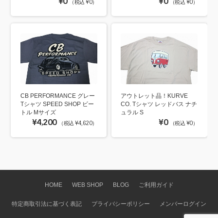
¥0
¥0
（税込 ¥0）
（税込 ¥0）
CB PERFORMANCE グレー
アウトレット品！KURVE
Tシャツ SPEED SHOP ビー
CO. Tシャツ レッドバス ナチ
トル Mサイズ
ュラル S
¥4,200
¥0
（税込 ¥4,620）
（税込 ¥0）
HOME
WEB SHOP
BLOG
ご利用ガイド
特定商取引法に基づく表記
プライバシーポリシー
メンバーログイン